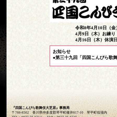
令和8年4月10日（
4月9日（木）お練り
4月16日（木）休演
お知らせ
●第三十九回「四国こんぴら歌
『四国こんぴら歌舞伎大芝居』事務局
〒766-8502 香川県仲多度郡琴平町榎井817-10 琴平町役場内