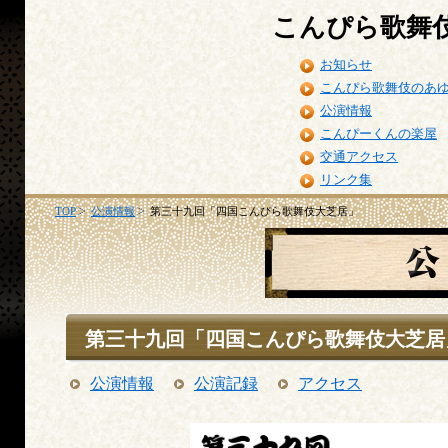
こんぴら歌舞
お知らせ
こんぴら歌舞伎のあ
公演情報
こんぴーくんの楽屋
交通アクセス
リンク集
TOP
公演情報
第三十九回「四国こんぴら歌舞伎大芝居」
第三十九回「四国こんぴら歌舞伎大芝居
公演情報
公演記録
アクセス